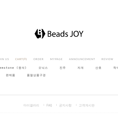
OIN US
CART(
0
)
ORDER
MYPAGE
ANNOUNCEMENT
REVIEW
emstone (원석)
오닉스
진주
자개
산호
착
완제품
품절상품구경
마이갤러리
FAQ
공지사항
고객게시판