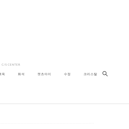
C/S CENTER
색옥
화석
캣츠아이
수정
크리스탈