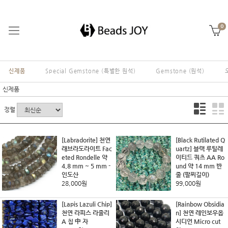
0
신제품
Special Gemstone (특별한 원석)
Gemstone (원석)
신제품
정렬
[Labradorite] 천연
[Black Rutilated Q
래브라도라이트 Fac
uartz] 블랙 루틸레
eted Rondelle 약
이티드 쿼츠 AA Ro
4.8 mm ~ 5 mm -
und 약 14 mm 반
인도산
줄 (팔찌길이)
28,000원
99,000원
[Lapis Lazuli Chip]
[Rainbow Obsidia
천연 라피스 라줄리
n] 천연 레인보우옵
A 칩 中 자
시디언 Micro cut