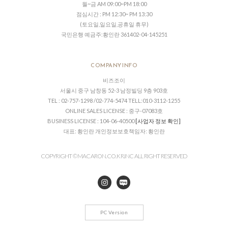
월~금 AM 09:00~PM 18:00
점심시간 : PM 12:30~ PM 13:30
(토요일,일요일,공휴일 휴무)
국민은행 예금주:황인란 361402-04-145251
COMPANY INFO
비즈조이
서울시 중구 남창동 52-3 남정빌딩 9층 903호
TEL : 02-757-1298 /02-774-5474 TELL:010-3112-1255
ONLINE SALES LICENSE : 중구-07083호
BUSINESS LICENSE : 104-06-40500
[사업자 정보 확인]
대표: 황인란 개인정보보호책임자: 황인란
COPYRIGHT © MACARON.CO. KR.INC ALL RIGHT RESERVED
PC Version